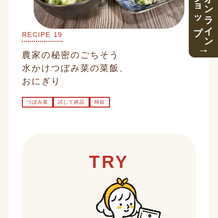
ショップ
オンライン
RECIPE 19
→
農家の秘密のごちそう
水かけつぼみ菜の菜飯、
おにぎり
つぼみ菜
試して絶品
時短
TRY