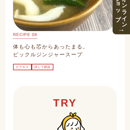
ショップ
オンライン
→
RECIPE 08
体も心も芯からあったまる。
ピックルジンジャースープ
ピクルス
試して絶品
TRY